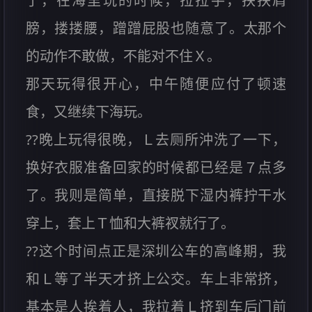
了，在海里玩的时候，拉拉手，扶扶肩
膀，搂搂腰，蹭蹭屁股也随意了。太那个
的动作不敢做，不能对不住Ｘ。
那天玩得很开心，中午随便应付了顿速
食，又继续下海玩。
??晚上玩得很晚，Ｌ去厕所沖洗了一下，
换好衣服准备回家的时候都已经是７点多
了。我则是简单，直接脱下湿内裤拧干水
穿上，套上Ｔ恤和大裤衩就行了。
??这个时间点正是深圳公车的高峰期，我
和Ｌ等了半天才挤上公交。车上非常挤，
基本是人挨着人，我拉着Ｌ挤到车后门前