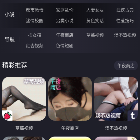
都市激情
家庭乱伦
人妻女友
武侠古典
小说
迷情校园
另类小说
黄色笑话
性爱技巧
插女孩
午夜商店
草莓视频
汤不热视频
导航
红杏视频
色情短剧
精彩推荐
午夜商店
草莓视频
午夜商店
汤不热视频