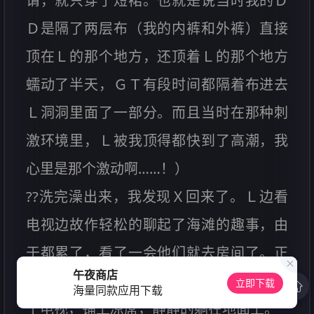
谓，就只穿了短裙。也就是说当时我的Ｄ
Ｄ是隔了两层布（我的内裤和外裤）直接
顶在Ｌ的那个地方，还顶着Ｌ的那个地方
蠕动了半天，ＧＴ有段时间都隔着布进去
Ｌ洞洞里面了一部分。而且当时在那种刺
激环境里，Ｌ被我顶得都快到了高潮，我
心里是那个激动啊……！）
??洗完澡出来，我发现Ｘ回来了。Ｌ边看
电视边故作轻松的聊起了海滩的趣事，由
于都累了，看了一会他们就去房间了。正
午夜商店
好我也调整不过来心情同他们相处，就关
立即下载
海量同款应用下载
了电视，铺上凉蓆，静静的躺在地面上。