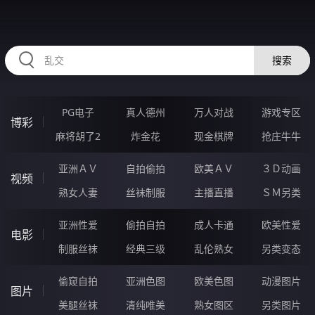
33NNNNN.COM
搜索
PG电子
真人德州
万人对战
游戏专区
博彩
麻将胡了2
炸金花
现金棋牌
抢庄牛牛
亚洲ＡＶ
自拍偷拍
欧美ＡＶ
３Ｄ动画
视频
熟女人妻
丝袜制服
主播直播
ＳＭ另类
亚洲性爱
偷拍自拍
成人卡通
欧美性爱
电影
制服丝袜
经典三级
乱伦熟女
另类变态
偷窥自拍
亚洲色图
欧美色图
动漫图片
图片
美腿丝袜
清纯唯美
熟女图区
另类图片