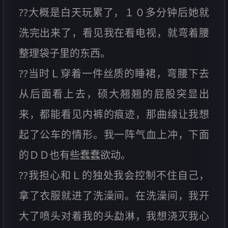
??大概是白天玩累了，１０多分钟后她就
洗完出来了，看见我在看电视，就弯着腰
整理袋子里的东西。
??当时Ｌ穿着一件丝质的睡裙，弯腰下去
从后面看上去，硕大翘翘的屁股突显出
来，都能看见内裤的痕迹，那曲缐让我想
起了公车的情形。我一阵气血上冲，下面
的ＤＤ也有些蠢蠢欲动。
??我担心和Ｌ的独处我会控制不住自己，
拿了衣服就进了洗澡间。在洗澡间，我开
大了喷头对着我的头勐淋，我想浇灭我心